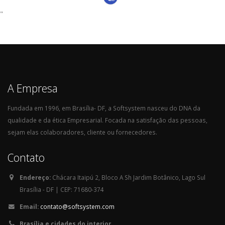
"
A Empresa
Fundada em 1996, em Brasília- DF, a Softsystem nasceu do DNA da
qualidade e da ética Empresarial. Focada na satisfação das pessoas,
sejam elas colaboradores, cliente ou fornecedores.
Contato
Endereço:
Chácara Itaipú 2, Bloco A Sh Jardim Botânico, Lago Sul
Brasília - DF | CEP: 71680-374
Email:
contato@softsystem.com
Brasília e cidades do interior