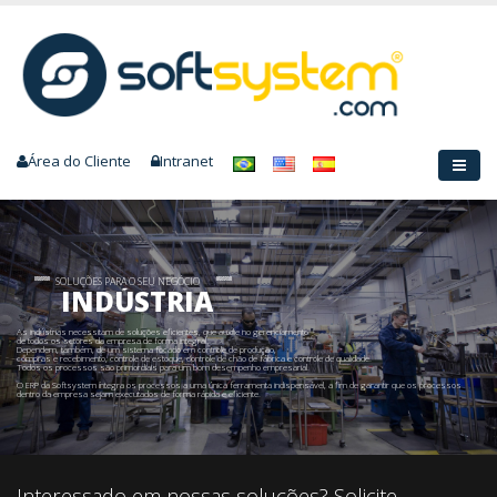
Área do Cliente
Intranet
SOLUÇÕES PARA O SEU NEGÓCIO
INDÚSTRIA
As indústrias necessitam de soluções eficientes, que auxilie no gerenciamento
de todos os setores da empresa de forma integral.
Dependem, também, de um sistema focado em controle de produção,
compras e recebimento, controle de estoque, controle de chão de fábrica e controle de qualidade.
Todos os processos são primordiais para um bom desempenho empresarial.
O ERP da Softsystem íntegra os processos a uma única ferramenta indispensável, a fim de garantir que os processos
dentro da empresa sejam executados de forma rápida e eficiente.
Interessado em nossas soluções? Solicite