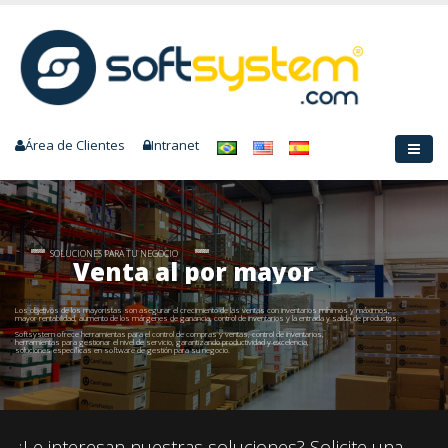
Área de Clientes
Intranet
SOLUCIONES PARA TU NEGOCIO
Venta al por mayor
Los objetivos de los mayoristas son asegurar el crecimiento de las ventas con inventarios mínimos y máximos,
mayor rentabilidad, aumento de los márgenes de ganancia, control de inventarios y la entrada y salida de productos.
Softsystem ofrece herramientas para el control de compras y ventas, control de inventarios,
herramientas para gestionar el nivel de servicio, garantizando productividad y excelencia,
soluciones específicas en software de gestión para su negocio.
¿Le interesan nuestras soluciones? Solicite una